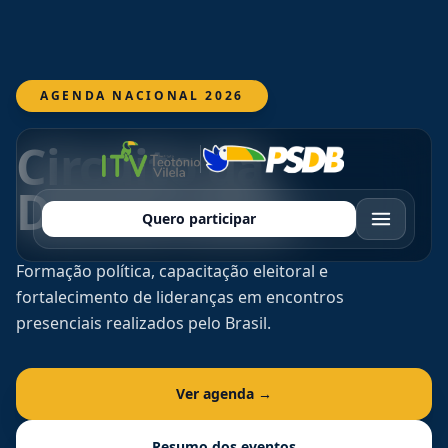
Pular para o conteúdo
AGENDA NACIONAL 2026
Circuito da
Democracia
Quero participar
Formação política, capacitação eleitoral e
fortalecimento de lideranças em encontros
presenciais realizados pelo Brasil.
Ver agenda →
Resumo dos eventos